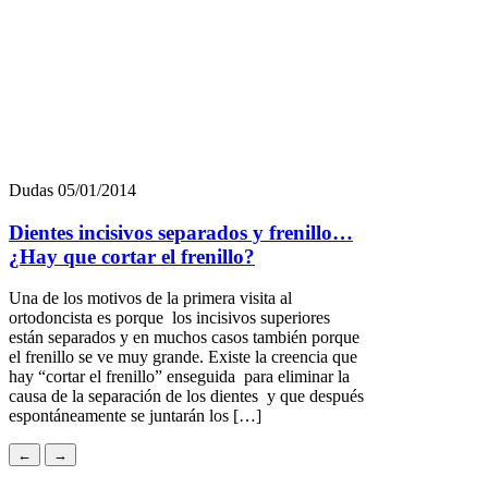
Dudas
03/02/2014
Sabías que…
– ¿Sabías que la palabra “Ortodoncia” procede de los griegos?,
dónde “ortos” significa recto y “odonto” significa dientes, y se
puede definir como la ciencia encargada de orientar los dientes y
corregir las anomalías de las posiciones dentales en las arcadas. –
¿Sabías que los intentos para corregir los dientes apiñados vienen
desde tiempos remotos?, […]