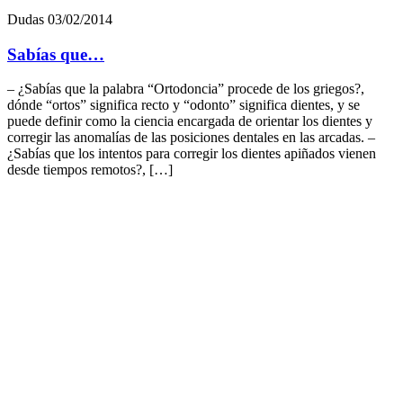
Contáctanos a través de nuestro
formulario
Nombre
*
Apellidos
*
Email
*
Teléfono
*
+34
Ciudad
*
Consentimiento
*
He leido y acepto la
política de privacidad
*