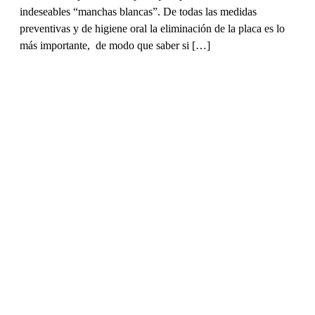
indeseables “manchas blancas”. De todas las medidas
preventivas y de higiene oral la eliminación de la placa es lo
más importante, de modo que saber si […]
Higiene bucal
25/06/2013
La importancia de la retención tras el tratamiento
de ortodoncia
Una vez finalizado el tratamiento de ortodoncia comienza la
fase de retención. Desde Clínicas Ortodoncis queremos
señalar su importancia para la estabilidad de los resultados
obtenidos. La retención fija o lingual es muy cómoda y no se
ve. Se coloca en la superficie lingual de los dientes, en la cara
interna, no molesta y es […]