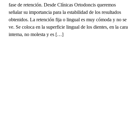
Higiene bucal
08/05/2013
¿Qué pasta dental es la adecuada?
El uso del cepillo dental y la pasta dental constituyen el
elemento más básico para establecer no sólo una buena
higiene bucal sino, también, para prevenir las enfermedades
más comunes de la cavidad oral: la caries y la gingivitis. El
grupo Ortodoncis recomienda el uso de los cepillos eléctricos
como elemento mecánico fundamental para remover […]