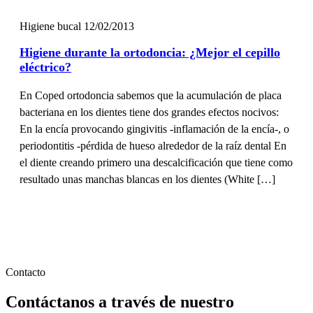
+34
Ciudad
*
Consentimiento
*
He leido y acepto la
política de privacidad
*
Ortodoncis · 2026
Contacta con nuestras clínicas
Páginas de interés
Descarga App
Contacta con nuestras clínicas
Trabaja con nosotros
Blog