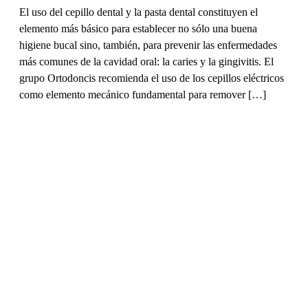
Higiene bucal
25/02/2013
¿Aumenta la halitosis (mal aliento) durante el
tratamiento con Invisalign® ?
El mal aliento es una situación que afecta y preocupa a
muchas personas. Las causas pueden ser muy diversas, mala
higiene buco-dental, caries, piorrea, prótesis mal ajustadas u
origen gástrico. Esta preocupación está presente en personas
que quieren tratarse de ortodoncia y en concreto con
alineadores transparentes Invisalign®. Por la experiencia
clínica diaria los pacientes […]