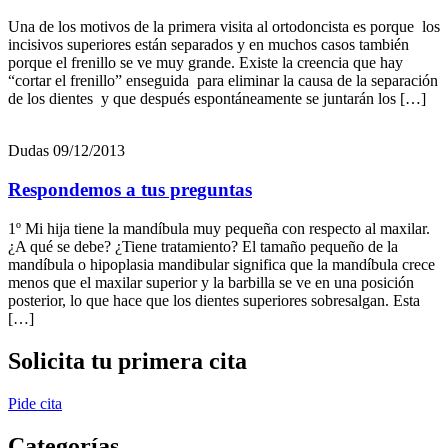
Nombre
*
Apellidos
*
Email
*
Teléfono
*
+34
Ciudad
*
Consentimiento
*
He leido y acepto la
política de privacidad
*