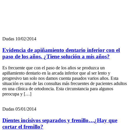
1º Mi hija tiene la mandíbula muy pequeña con respecto al maxilar.
¿A qué se debe? ¿Tiene tratamiento? El tamaño pequeño de la
mandíbula o hipoplasia mandibular significa que la mandíbula crece
menos que el maxilar superior y la barbilla se ve en una posición
posterior, lo que hace que los dientes superiores sobresalgan. Esta
[…]
Solicita tu primera cita
Pide cita
Categorías
Diagnóstico
Dudas
Estética dental
Higiene bucal
Noticias
Ortodoncia invisible
Tecnología
Tratamientos
Contacto
Contáctanos a través de nuestro
formulario