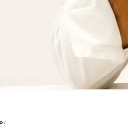
1987
92