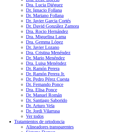
Dra. Lucia Diéguez
Dr. Ignacio Follana
Dr. Mariano Follana
Dr. Javier Garcia Cortés
Dr. David González Zamora
Dra. Rocio Hernández
Dra. Miguelina Lama
Dra. Gemma López
Dr. Javier Lozano
Dra. Cristina Menéndez
Dr. Mario Menéndez
Dra. Luisa Menéndez
Dr. Ramón Perera
Dr. Ramón Perera Jr.
Dr. Pedro Pérez Cuesta
Dr. Fernando Ponce
Dra. Elisa Ponce
Dr. Manuel Román
Dr. Santiago Saborido
Dr. Arturo Vela
Dr. Jordi Vilarrasa
Ver todos
Tratamientos de ortodoncia
Alineadores transparentes