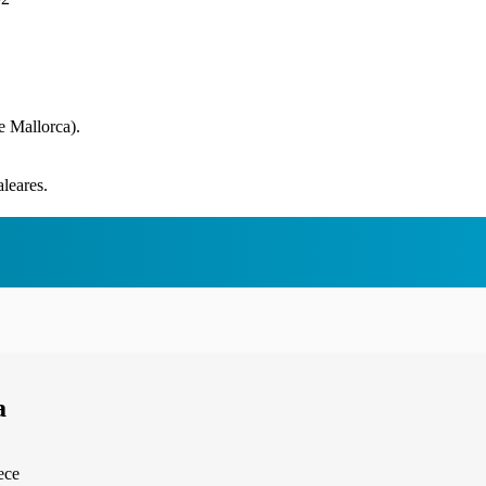
 Mallorca).
leares.
a
ece