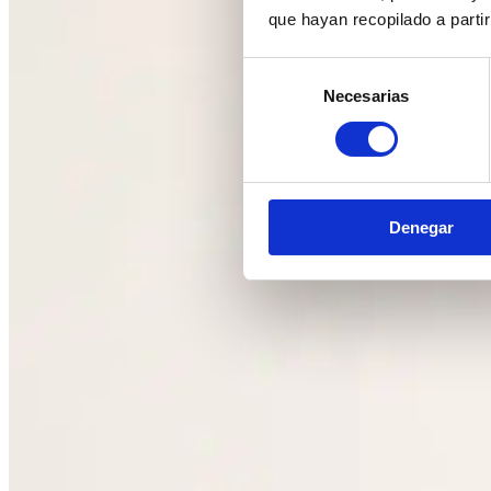
que hayan recopilado a parti
Selección
Necesarias
de
consentimiento
Denegar