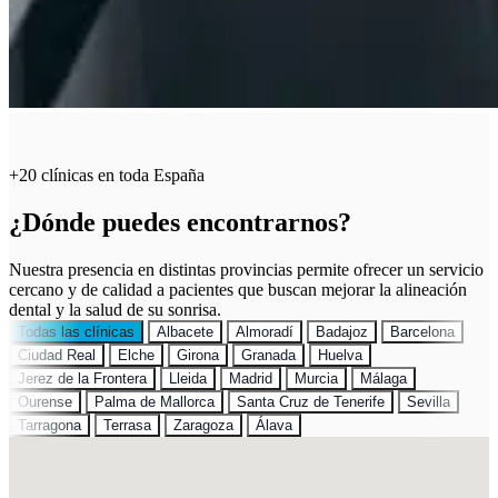
+20 clínicas en toda España
¿Dónde puedes encontrarnos?
Nuestra presencia en distintas provincias permite ofrecer un servicio
cercano y de calidad a pacientes que buscan mejorar la alineación
dental y la salud de su sonrisa.
Todas las clínicas
Albacete
Almoradí
Badajoz
Barcelona
Ciudad Real
Elche
Girona
Granada
Huelva
Jerez de la Frontera
Lleida
Madrid
Murcia
Málaga
Ourense
Palma de Mallorca
Santa Cruz de Tenerife
Sevilla
Tarragona
Terrasa
Zaragoza
Álava