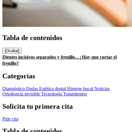
Tabla de contenidos
[Ocultar]
Dientes incisivos separados y frenillo…¿Hay que cortar el
frenillo?
Categorías
Diagnóstico
Dudas
Estética dental
Higiene bucal
Noticias
Ortodoncia invisible
Tecnología
Tratamientos
Solicita tu primera cita
Pide cita
Tabla de contenidos