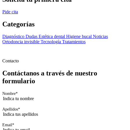
formulario
Nombre
*
Apellidos
*
Email
*
Teléfono
*
+34
Ciudad
*
Consentimiento
*
He leido y acepto la
política de privacidad
*