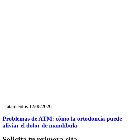
Tratamientos
12/06/2026
Problemas de ATM: cómo la ortodoncia puede
aliviar el dolor de mandíbula
Solicita tu primera cita
Pide cita
Categorías
Diagnóstico
Dudas
Estética dental
Higiene bucal
Noticias
Ortodoncia invisible
Tecnología
Tratamientos
Contacto
Contáctanos a través de nuestro