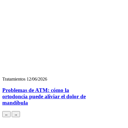
Tratamientos
12/06/2026
Problemas de ATM: cómo la
ortodoncia puede aliviar el dolor de
mandíbula
←
→
Tratamientos
15/06/2026
Los 7 problemas de ortodoncia más comunes: causas
y tratamientos