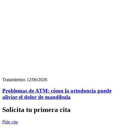
Tratamientos
12/06/2026
Problemas de ATM: cómo la ortodoncia puede
aliviar el dolor de mandíbula
Solicita tu primera cita
Pide cita
Categorías
Diagnóstico
Dudas
Estética dental
Higiene bucal
Noticias
Ortodoncia invisible
Tecnología
Tratamientos
Contacto
Contáctanos a través de nuestro
formulario
Nombre
*