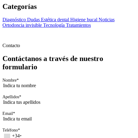
Apellidos
*
Email
*
Teléfono
*
+34
Ciudad
*
Consentimiento
*
He leido y acepto la
política de privacidad
*