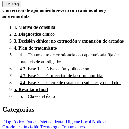
[Ocultar]
Corrección de apiñamiento severo con caninos altos y
sobremordida
1.
Motivo de consulta
2.
Diagnóstico clínico
3.
Decisión clínica: no extracción y expansión de arcadas
4.
Plan de tratamiento
4.1.
Tratamiento de ortodoncia con aparatología fija de
brackets de autoligado:
4.2.
Fase 1 — Nivelación y alineación:
4.3.
Fase 2 — Corrección de la sobremordida:
4.4.
Fase 3 — Cierre de espacios residuales y detallado:
5.
Resultado final
5.1.
Clave del éxito
Categorías
Diagnóstico
Dudas
Estética dental
Higiene bucal
Noticias
Ortodoncia invisible
Tecnología
Tratamientos