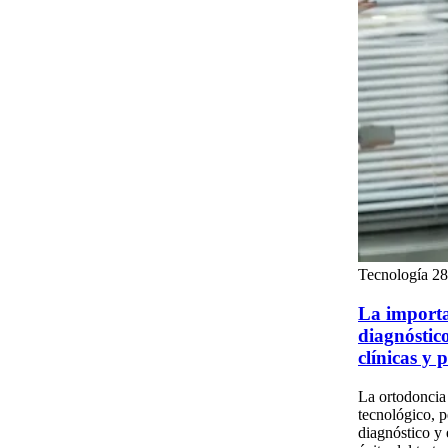
Tecnología
28
La importa
diagnóstic
clínicas y
La ortodoncia
tecnológico, p
diagnóstico y 