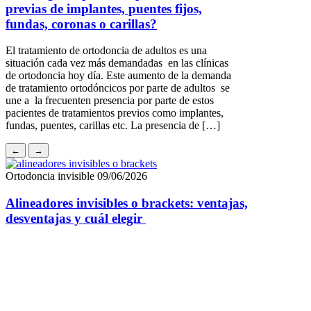
←
→
Ortodoncia invisible
09/06/2026
Alineadores invisibles o brackets: ventajas,
desventajas y cuál elegir
Ortodoncia invisible
14/03/2014
Caso tratado con Invisalign®
INICIO Paciente que presenta maloclusión con falta de espacio y
apiñamiento en ambas arcadas. Se observa mordida cruzada de
segundo premolar superior derecho. La Clase de Angle es II molar
derecha y I izquierda con sobremordida y resalte aumentados. Línea
½ desviada. Objetivo: Corregir apiñamiento, descruzar premolar,
centrar la línea media y realizar contorneado estético […]