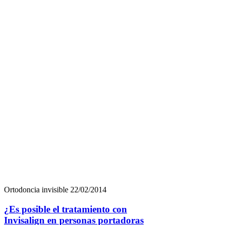
Ortodoncia invisible
22/02/2014
¿Es posible el tratamiento con
Invisalign en personas portadoras
previas de implantes, puentes fijos,
fundas, coronas o carillas?
El tratamiento de ortodoncia de adultos es una
situación cada vez más demandadas en las clínicas
de ortodoncia hoy día. Este aumento de la demanda
de tratamiento ortodóncicos por parte de adultos se
une a la frecuenten presencia por parte de estos
pacientes de tratamientos previos como implantes,
fundas, puentes, carillas etc. La presencia de […]