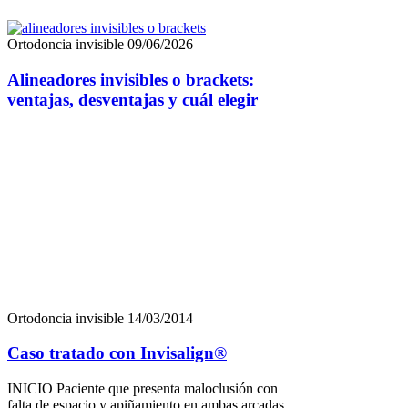
Ortodoncia invisible
09/06/2026
Alineadores invisibles o brackets:
ventajas, desventajas y cuál elegir
Ortodoncia invisible
14/03/2014
Caso tratado con Invisalign®
INICIO Paciente que presenta maloclusión con
falta de espacio y apiñamiento en ambas arcadas.
Se observa mordida cruzada de segundo premolar
superior derecho. La Clase de Angle es II molar
derecha y I izquierda con sobremordida y resalte
aumentados. Línea ½ desviada. Objetivo: Corregir
apiñamiento, descruzar premolar, centrar la línea
media y realizar contorneado estético […]