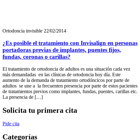
Pide cita
Categorías
Diagnóstico
Dudas
Estética dental
Higiene bucal
Noticias
Ortodoncia invisible
Tecnología
Tratamientos
Contacto
Contáctanos a través de nuestro
formulario
Nombre
*
Apellidos
*
Email
*