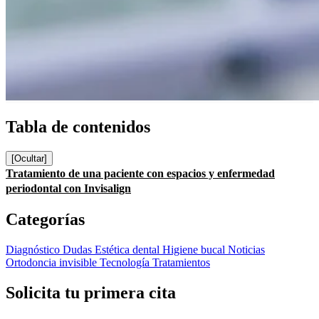
Tabla de contenidos
[Ocultar]
Tratamiento de una paciente con espacios y enfermedad
periodontal con Invisalign
Categorías
Diagnóstico
Dudas
Estética dental
Higiene bucal
Noticias
Ortodoncia invisible
Tecnología
Tratamientos
Solicita tu primera cita