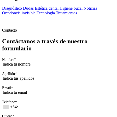
Teléfono
*
+34
Ciudad
*
Consentimiento
*
He leido y acepto la
política de privacidad
*
Ortodoncis · 2026
Contacta con nuestras clínicas
Páginas de interés
Descarga App
Contacta con nuestras clínicas