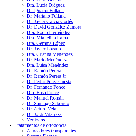
Dra. Lucia Diéguez
Dr. Ignacio Follana
Dr. Mariano Follana
Dr. Javier Garcia Cortés
Dr. David González Zamora
Dra. Rocio Hernández
Dra. Miguelina Lama
Dra. Gemma López
Dr. Javier Lozano
Dra. Cristina Menéndez
Dr. Mario Menéndez
Dra. Luisa Menéndez
Dr. Ramón Perera
Dr. Ramón Perera Jr.
Dr. Pedro Pérez Cuesta
Dr. Fernando Ponce
Dra. Elisa Ponce
Dr. Manuel Román
Dr. Santiago Saborido
Dr. Arturo Vela
Dr. Jordi Vilarrasa
Ver todos
Tratamientos de ortodoncia
Alineadores transparentes