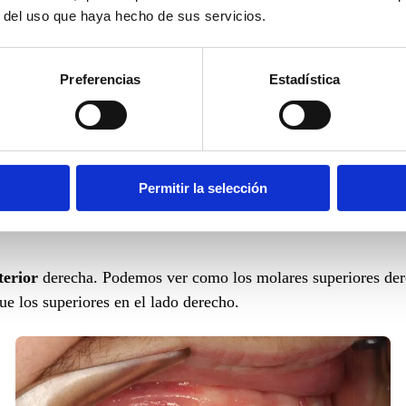
r del uso que haya hecho de sus servicios.
Preferencias
Estadística
acteriza porque los molares superiores ocluyen más para “dent
ior, ya sea a nivel dentario o a nivel esquelético
Permitir la selección
ndibular funcional, ya que la falta de ajuste a nivel poster
terior
derecha. Podemos ver como los molares superiores der
e los superiores en el lado derecho.