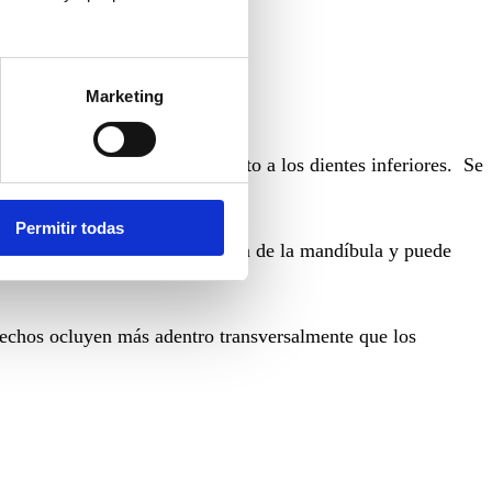
Marketing
ro” de lo que deberían respecto a los dientes inferiores. Se
Permitir todas
ior impide una correcta posición de la mandíbula y puede
echos ocluyen más adentro transversalmente que los