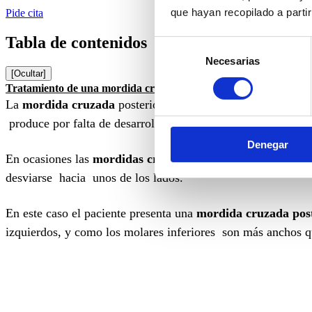
que hayan recopilado a parti
Pide cita
Tabla de contenidos
Selección
Necesarias
de
[Ocultar]
consentimiento
Tratamiento de una mordida cruzada con Invisalign
La
mordida cruzada
posterior es un maloclusión que se car
produce por falta de desarrollo transversal del maxilar super
Denegar
En ocasiones las
mordidas cruzadas
producen desviación ma
desviarse hacia unos de los lados.
En este caso el paciente presenta una
mordida cruzada pos
izquierdos, y como los molares inferiores son más anchos qu