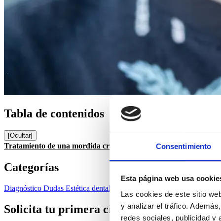
Tabla de contenidos
[Ocultar]
Tratamiento de una mordida cruzada con Invisalign
Consentimiento
Categorías
Esta página web usa cookie
Diagnóstico
Dudas
Estética dental
Higiene bucal
Noticias
Ortodoncia
Las cookies de este sitio we
y analizar el tráfico. Ademá
Solicita tu primera cita
redes sociales, publicidad y