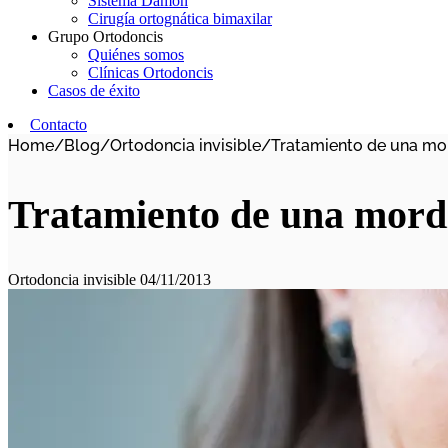
Sistema Damon
Cirugía ortognática bimaxilar
Grupo Ortodoncis
Quiénes somos
Clínicas Ortodoncis
Casos de éxito
Contacto
Home
/
Blog
/
Ortodoncia invisible
/
Tratamiento de una mor
Tratamiento de una mordi
Ortodoncia invisible
04/11/2013